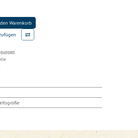
 den Warenkorb
nzufügen
ingungen
tie
e
eitsgröße