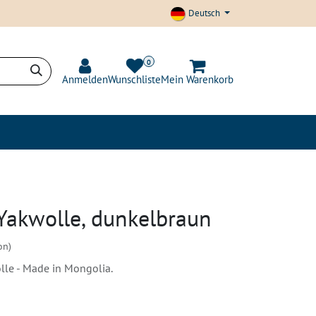
Deutsch
0
Anmelden
Wunschliste
Mein Warenkorb
t und Transparenz
Blog
Yakwolle, dunkelbraun
on)
le - Made in Mongolia.