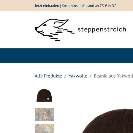
Zum Inhalt springen
Jetzt einkaufen
| Kostenloser Versand ab 75 € in DE
Shop
Wolle im Vergle
Alle Produkte
Yakwolle
Beanie aus Yakwol