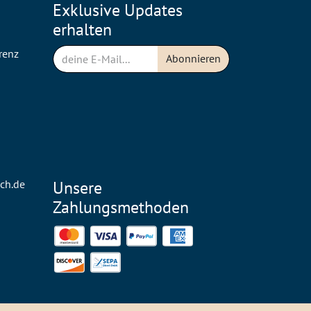
Exklusive Updates
erhalten
renz
Abonnieren
n
ch.de
Unsere
Zahlungsmethoden
Mastercard
Visa
PayPal
American Express
Discover
SEPA Direct Debit