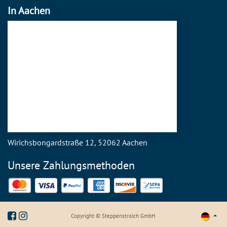
In Aachen
Wirichsbongardstraße 12, 52062 Aachen
Unsere Zahlungsmethoden
Mastercard
Visa
PayPal
American Express
Discover
SEPA Direct Debit
Copyright © Steppenstrolch GmbH