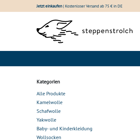
Zum Inhalt springen
Jetzt einkaufen
| Kostenloser Versand ab 75 € in DE
Shop
Wolle im Vergle
Kategorien
Alle Produkte
Kamelwolle
Schafwolle
Yakwolle
Baby- und Kinderkleidung
Wollsocken