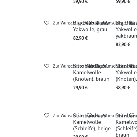
59,90
€
59,90
€
Big Beanie aus
Big Bean
Zur Wunschliste hinzufügen
Zur Wunschliste hinz
Yakwolle, grau
Yakwolle
yakbrau
82,90
€
82,90
€
Stirnband aus
Stirnban
Zur Wunschliste hinzufügen
Zur Wunschliste hinz
Kamelwolle
Yakwolle
(Knoten), braun
(Knoten)
29,90
€
38,90
€
Stirnband aus
Stirnban
Zur Wunschliste hinzufügen
Zur Wunschliste hinz
Kamelwolle
Kamelwo
(Schleife), beige
(Schleife)
braun