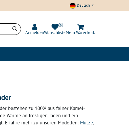
Deutsch
0
Anmelden
Wunschliste
Mein Warenkorb
t und Transparenz
Blog
nder
der bestehen zu 100% aus feiner Kamel-
ige Wärme an frostigen Tagen und ein
gt. Erfahre mehr zu unseren Modellen:
Mütze
,