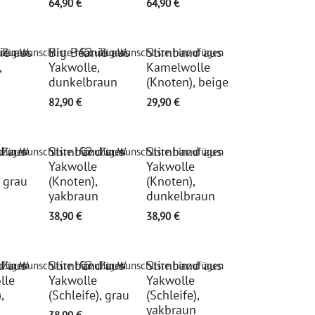
64,90
€
64,90
€
ie aus
Big Beanie aus
Stirnband aus
ufügen
Zur Wunschliste hinzufügen
Zur Wunschliste hinzufügen
,
Yakwolle,
Kamelwolle
n
dunkelbraun
(Knoten), beige
82,90
€
29,90
€
d aus
Stirnband aus
Stirnband aus
ufügen
Zur Wunschliste hinzufügen
Zur Wunschliste hinzufügen
Yakwolle
Yakwolle
, grau
(Knoten),
(Knoten),
yakbraun
dunkelbraun
38,90
€
38,90
€
d aus
Stirnband aus
Stirnband aus
ufügen
Zur Wunschliste hinzufügen
Zur Wunschliste hinzufügen
lle
Yakwolle
Yakwolle
,
(Schleife), grau
(Schleife),
yakbraun