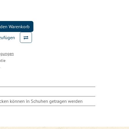
 den Warenkorb
nzufügen
ingungen
tie
e
cken können in Schuhen getragen werden