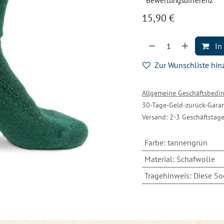
Bewertungsdifferenz
15,90
€
In
Zur Wunschliste hi
Allgemeine Geschäftsbed
30-Tage-Geld-zurück-Garan
Versand: 2-3 Geschäftstag
Farbe
:
tannengrün
Material
:
Schafwolle
Tragehinweis
:
Diese So