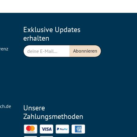
Exklusive Updates
erhalten
renz
Abonnieren
n
ch.de
Unsere
Zahlungsmethoden
Mastercard
Visa
PayPal
American Express
Discover
SEPA Direct Debit