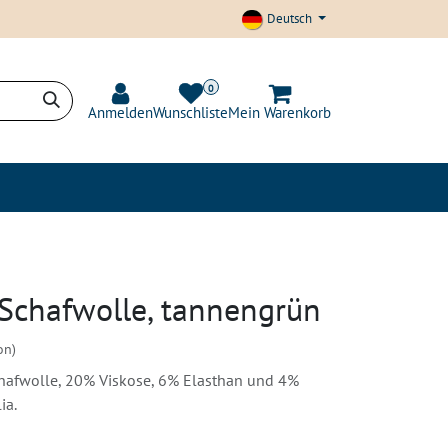
Deutsch
0
Anmelden
Wunschliste
Mein Warenkorb
t und Transparenz
Blog
Schafwolle, tannengrün
on)
hafwolle, 20% Viskose, 6% Elasthan und 4%
ia.