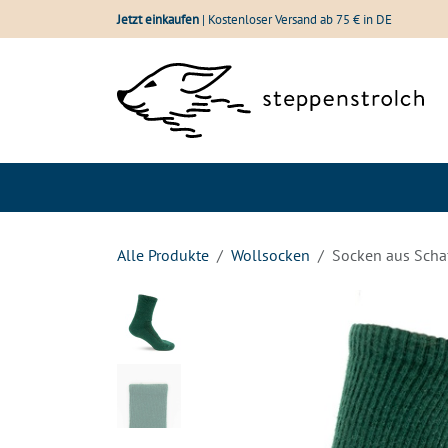
Zum Inhalt springen
Jetzt einkaufen
| Kostenloser Versand ab 75 € in DE
Shop
Wolle im Vergle
Alle Produkte
Wollsocken
Socken aus Scha