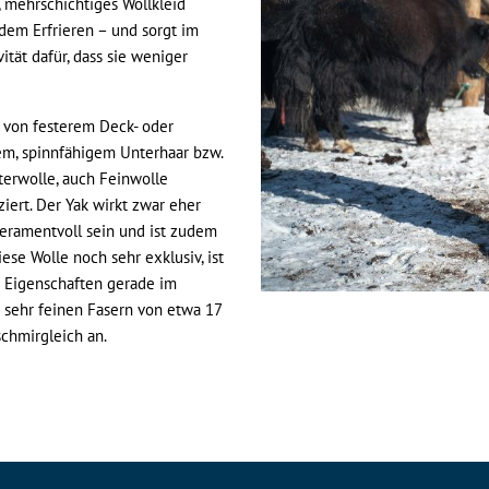
s, mehrschichtiges Wollkleid
 dem Erfrieren – und sorgt im
tät dafür, dass sie weniger
t von festerem Deck- oder
em, spinnfähigem Unterhaar bzw.
terwolle, auch Feinwolle
iert. Der Yak wirkt zwar eher
peramentvoll sein und ist zudem
iese Wolle noch sehr exklusiv, ist
n Eigenschaften gerade im
 sehr feinen Fasern von etwa 17
chmirgleich an.