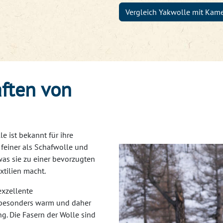
Vergleich Yakwolle mit Kam
aften von
le ist bekannt für ihre
t feiner als Schafwolle und
was sie zu einer bevorzugten
xtilien macht.
 exzellente
t besonders warm und daher
g. Die Fasern der Wolle sind