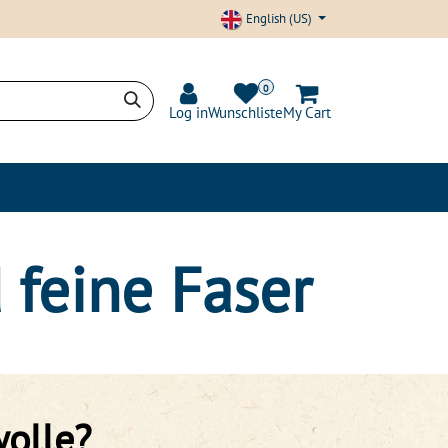
English (US)
0
Log in
Wunschliste
My Cart
nd Transparency
Blog
 feine Faser
wolle?