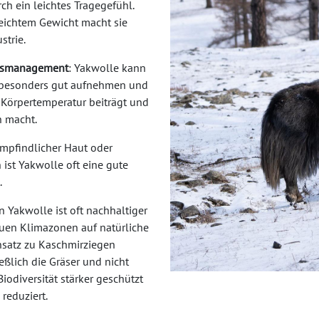
h ein leichtes Tragegefühl.
eichtem Gewicht macht sie
strie.
itsmanagement
: Yakwolle kann
t besonders gut aufnehmen und
 Körpertemperatur beiträgt und
n macht.
empfindlicher Haut oder
ist Yakwolle oft eine gute
.
 Yakwolle ist oft nachhaltiger
rauen Klimazonen auf natürliche
satz zu Kaschmirziegen
ßlich die Gräser und nicht
iodiversität stärker geschützt
reduziert.