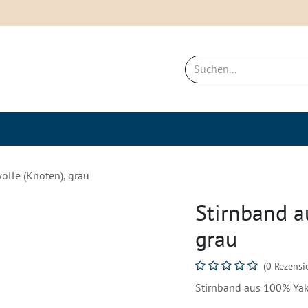
ich
Neues & Bestseller
Nachhaltigkei
olle (Knoten), grau
Stirnband a
grau
(0 Rezensi
Stirnband aus 100% Yak