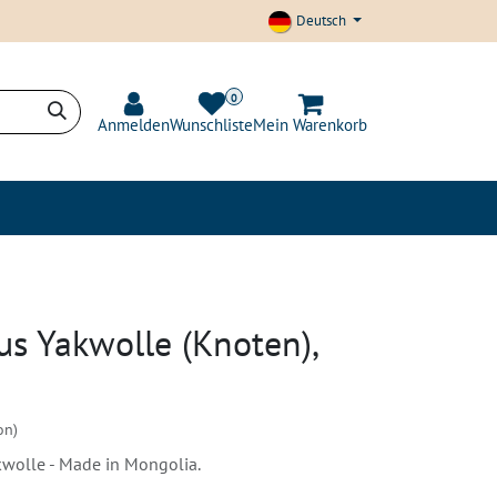
Deutsch
0
Anmelden
Wunschliste
Mein Warenkorb
t und Transparenz
Blog
us Yakwolle (Knoten),
on)
wolle - Made in Mongolia.