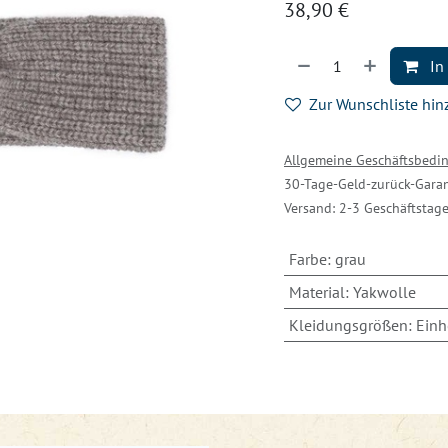
38,90
€
In
Zur Wunschliste hi
Allgemeine Geschäftsbed
30-Tage-Geld-zurück-Garan
Versand: 2-3 Geschäftstag
Farbe
:
grau
Material
:
Yakwolle
Kleidungsgrößen
:
Einh