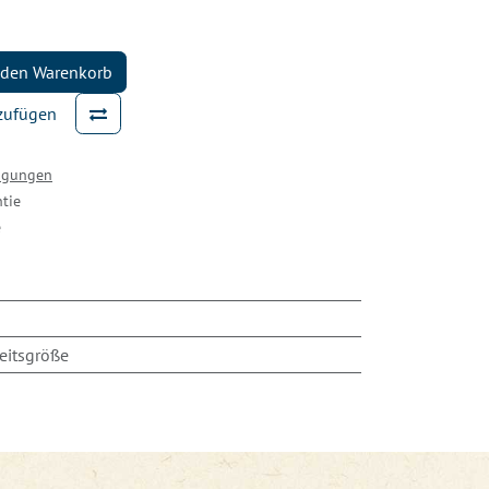
 den Warenkorb
nzufügen
ingungen
tie
e
eitsgröße