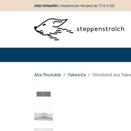
Zum Inhalt springen
Jetzt einkaufen
| Kostenloser Versand ab 75 € in DE
Shop
Wolle im Vergle
Alle Produkte
Yakwolle
Stirnband aus Yakw