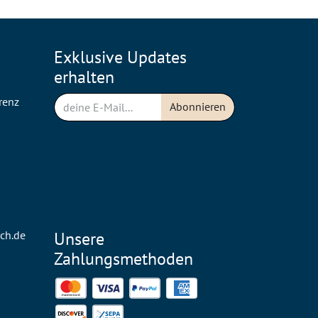
Exklusive Updates
erhalten
renz
Abonnieren
n
ch.de
Unsere
Zahlungsmethoden
Mastercard
Visa
PayPal
American Express
Discover
SEPA Direct Debit