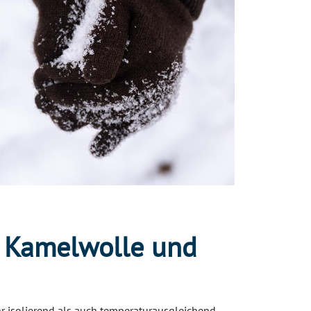
s Kamelwolle und
r isolierend als auch temperaturausgleichend.