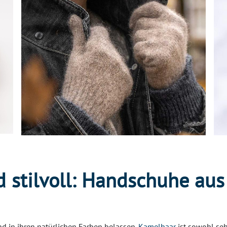
 stilvoll: Handschuhe au
d in ihren natürlichen Farben belassen.
Kamelhaar
ist sowohl seh