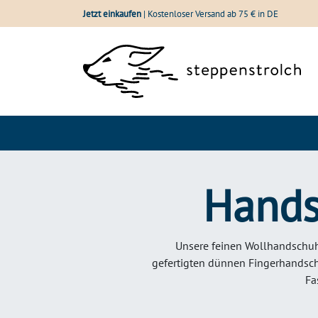
Zum Inhalt springen
Jetzt einkaufen
| Kostenloser Versand ab 75 € in DE
Shop
Wolle im Vergle
Hands
Unsere feinen Wollhandschuh
gefertigten dünnen Fingerhandsch
Fa