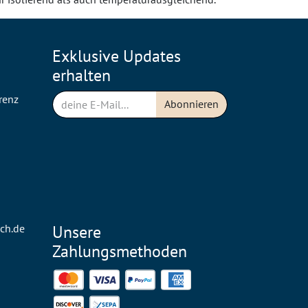
Exklusive Updates
erhalten
renz
Abonnieren
n
ch.de
Unsere
Zahlungsmethoden
Mastercard
Visa
PayPal
American Express
Discover
SEPA Direct Debit