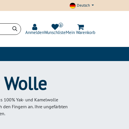
Deutsch
0
Anmelden
Wunschliste
Mein Warenkorb
t und Transparenz
Blog
 Wolle
aus 100% Yak- und Kamelwolle
 den Fingern an. Ihre ungefärbten
en.