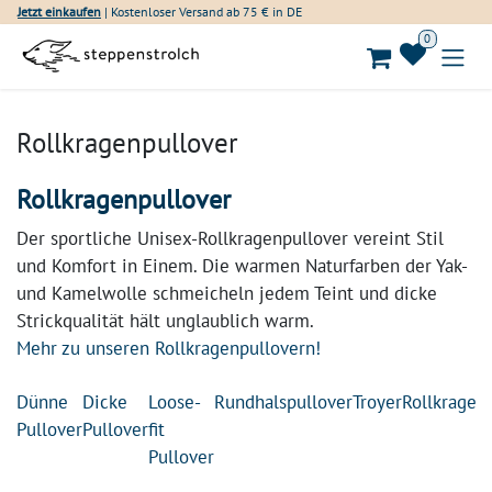
Zum Inhalt springen
Jetzt einkaufen
| Kostenloser Versand ab 75 € in DE
0
Rollkragenpullover
Rollkragenpullover
Der sportliche Unisex-Rollkragenpullover vereint Stil
und Komfort in Einem. Die warmen Naturfarben der Yak-
und Kamelwolle schmeicheln jedem Teint und dicke
Strickqualität hält unglaublich warm.
Mehr zu unseren Rollkragenpullovern!
Dünne
Dicke
Loose-
Rundhalspullover
Troyer
Rollkragen
Pullover
Pullover
fit
Pullover