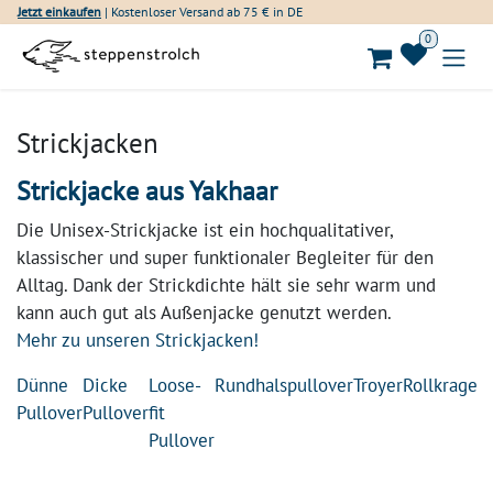
Zum Inhalt springen
Jetzt einkaufen
| Kostenloser Versand ab 75 € in DE
0
Strickjacken
Strickjacke aus Yakhaar
Die Unisex-Strickjacke ist ein hochqualitativer,
klassischer und super funktionaler Begleiter für den
Alltag. Dank der Strickdichte hält sie sehr warm und
kann auch gut als Außenjacke genutzt werden.
Mehr zu unseren Strickjacken!
Dünne
Dicke
Loose-
Rundhalspullover
Troyer
Rollkragen
Pullover
Pullover
fit
Pullover