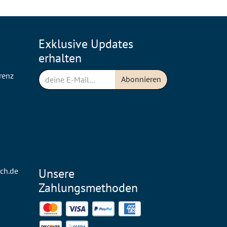
Exklusive Updates
erhalten
renz
Abonnieren
n
ch.de
Unsere
Zahlungsmethoden
Mastercard
Visa
PayPal
American Express
Discover
SEPA Direct Debit