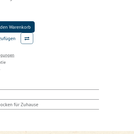
 den Warenkorb
nzufügen
ingungen
tie
e
ocken für Zuhause