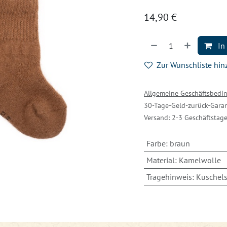
14,90
€
In
Zur Wunschliste hi
Allgemeine Geschäftsbed
30-Tage-Geld-zurück-Garan
Versand: 2-3 Geschäftstag
Farbe
:
braun
Material
:
Kamelwolle
Tragehinweis
:
Kuschels