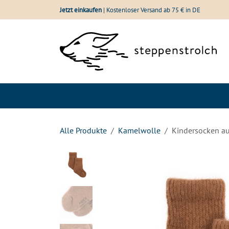
Zum Inhalt springen
Jetzt einkaufen
| Kostenloser Versand ab 75 € in DE
Shop
Wolle im Vergle
Alle Produkte
Kamelwolle
Kindersocken a