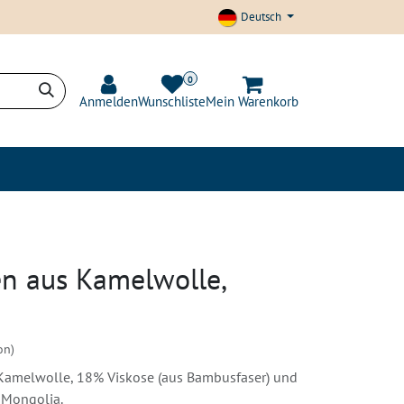
Deutsch
0
Anmelden
Wunschliste
Mein Warenkorb
t und Transparenz
Blog
n aus Kamelwolle,
on)
Kamelwolle, 18% Viskose (aus Bambusfaser) und
 Mongolia.