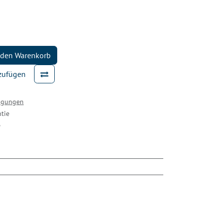
 den Warenkorb
nzufügen
ingungen
tie
e