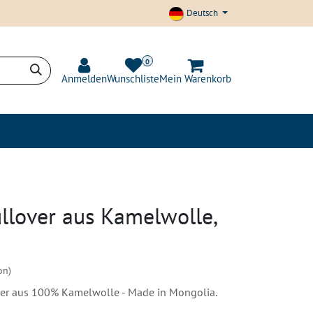
Deutsch
0
Anmelden
Wunschliste
Mein Warenkorb
t und Transparenz
Blog
ullover aus Kamelwolle,
on)
er aus 100% Kamelwolle - Made in Mongolia.