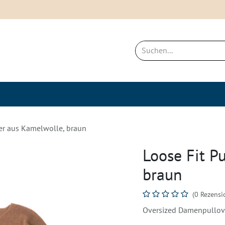
ich
Neues & Bestseller
Nachhaltigkei
ver aus Kamelwolle, braun
Loose Fit P
braun
(0 Rezensi
Oversized Damenpullov