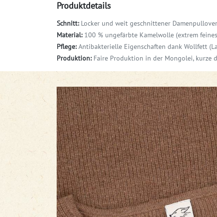
Produktdetails
Schnitt
:
Locker und weit
geschnittener Damenpullover
Material:
100 % ungefärbte Kamelwolle (extrem feines 
Pflege:
Antibakterielle Eigenschaften dank Wollfett (L
Produktion:
Faire Produktion in der Mongolei, kurze 