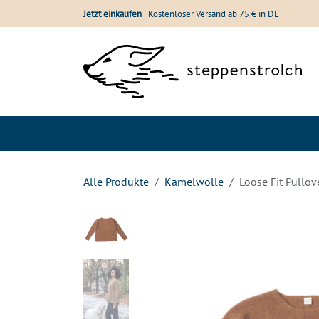
Zum Inhalt springen
Jetzt einkaufen
| Kostenloser Versand ab 75 € in DE
Shop
Wolle im Vergle
Alle Produkte
Kamelwolle
Loose Fit Pullo