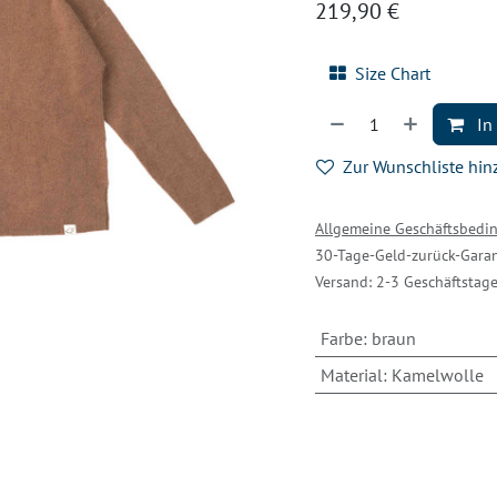
219,90
€
Size Chart
In
Zur Wunschliste hi
Allgemeine Geschäftsbed
30-Tage-Geld-zurück-Garan
Versand: 2-3 Geschäftstag
Farbe
:
braun
Material
:
Kamelwolle