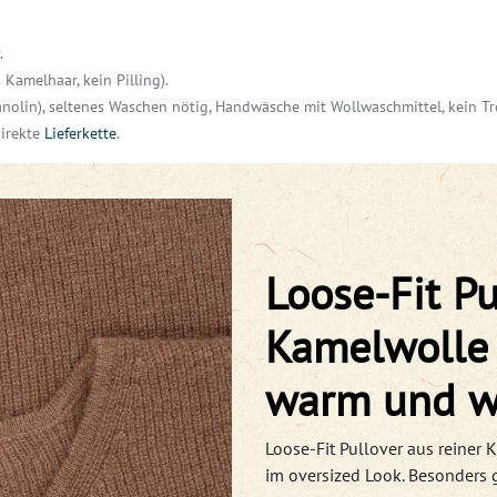
.
Kamelhaar, kein Pilling).
anolin),
seltenes Waschen nötig,
Handwäsche mit Wollwaschmittel, kein Tr
direkte
Lieferkette
.
Loose-Fit Pu
Kamelwolle 
warm und we
Loose-Fit Pullover aus reiner 
im oversized Look. Besonders 