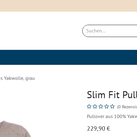
ich
Neues & Bestseller
Nachhaltigkei
us Yakwolle, grau
Slim Fit Pul
(0 Rezensi
Pullover aus 100% Yakw
229,90
€