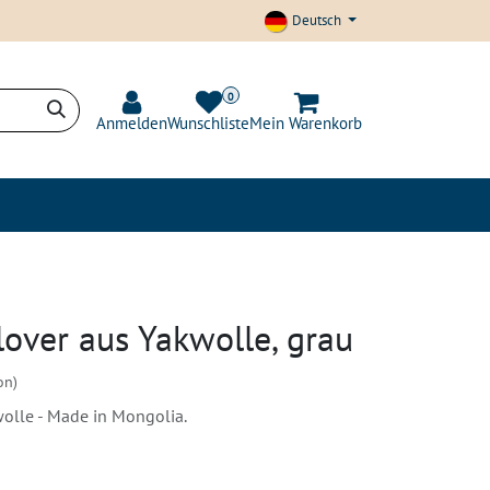
Deutsch
0
Anmelden
Wunschliste
Mein Warenkorb
t und Transparenz
Blog
lover aus Yakwolle, grau
on)
olle - Made in Mongolia.