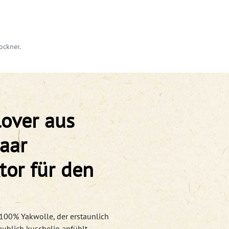
ockner.
lover aus
aar
tor für den
 100% Yakwolle, der erstaunlich
ublich kuschelig anfühlt.