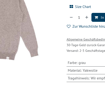
Size Chart
In
Zur Wunschliste hi
Allgemeine Geschäftsbed
30-Tage-Geld-zurück-Garan
Versand: 2-3 Geschäftstag
Farbe
:
grau
Material
:
Yakwolle
Tragehinweis
:
Wir empf