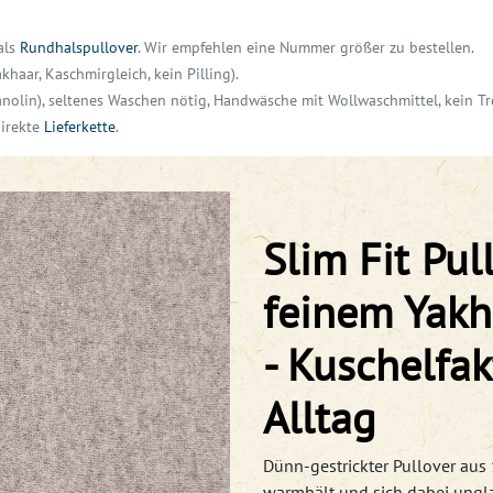
als
Rundhalspullover
. Wir empfehlen eine Nummer größer zu bestellen.
haar, Kaschmirgleich, kein Pilling).
anolin),
seltenes Waschen nötig,
Handwäsche mit Wollwaschmittel, kein Tr
direkte
Lieferkette
.
Slim Fit Pul
feinem Yakh
- Kuschelfak
Alltag
Dünn-gestrickter Pullover aus
warmhält und sich dabei ungla