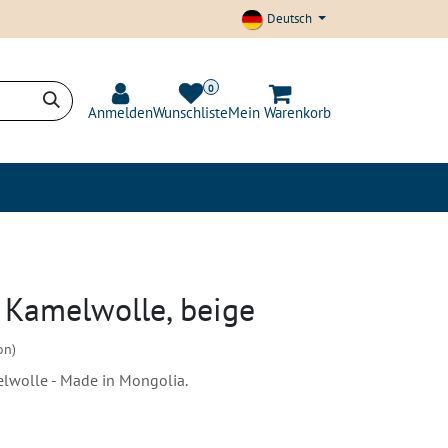
Deutsch
0
Anmelden
Wunschliste
Mein Warenkorb
t und Transparenz
Blog
 Kamelwolle, beige
on)
lwolle - Made in Mongolia.