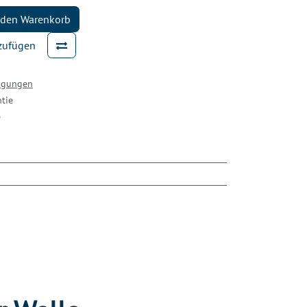
 den Warenkorb
nzufügen
ingungen
tie
e