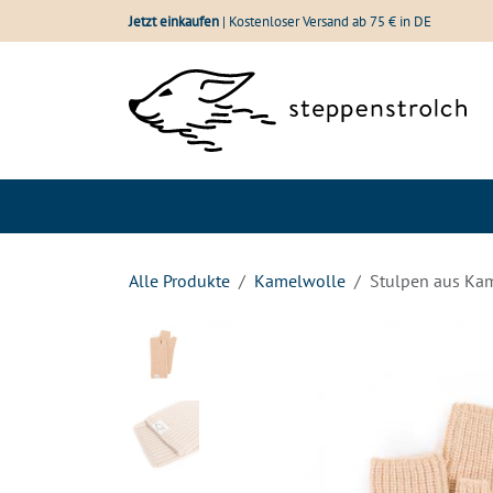
Zum Inhalt springen
Jetzt einkaufen
| Kostenloser Versand ab 75 € in DE
Shop
Wolle im Vergle
Alle Produkte
Kamelwolle
Stulpen aus Kam