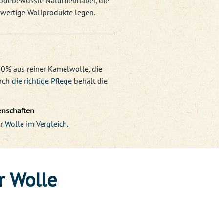
 modebewusste Naturliebhaber, die
hwertige Wollprodukte legen.
0% aus reiner Kamelwolle, die
urch
die richtige Pflege
behält die
enschaften
er
Wolle im Vergleich
.
r Wolle