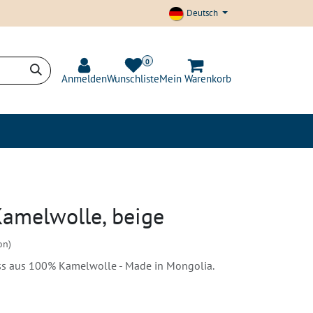
Deutsch
0
Anmelden
Wunschliste
Mein Warenkorb
t und Transparenz
Blog
Kamelwolle, beige
on)
uss aus 100% Kamelwolle - Made in Mongolia.