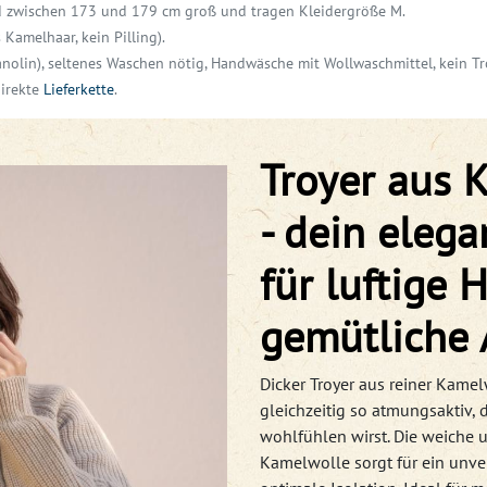
nd zwischen 173 und 179 cm groß und tragen Kleidergröße M.
Kamelhaar, kein Pilling).
anolin),
seltenes Waschen nötig,
Handwäsche mit Wollwaschmittel, kein Tr
direkte
Lieferkette
.
Troyer aus 
- dein elega
für luftige
gemütliche
Dicker Troyer aus reiner Kamel
gleichzeitig so atmungsaktiv, d
wohlfühlen wirst. Die weiche u
Kamelwolle sorgt für ein unve