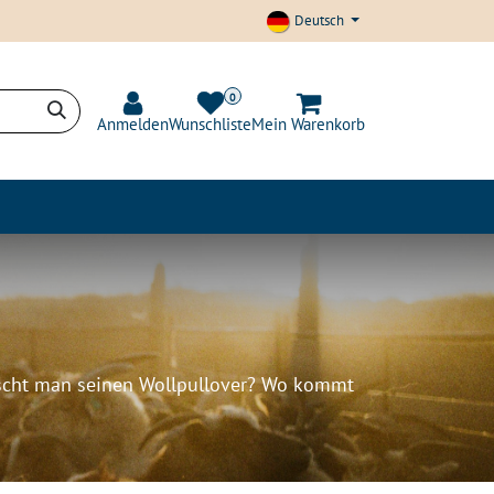
Deutsch
0
Anmelden
Wunschliste
Mein Warenkorb
t und Transparenz
Blog
scht man seinen Wollpullover? Wo kommt