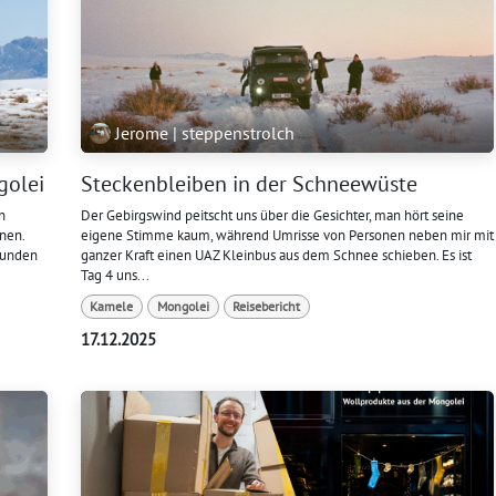
Jerome | steppenstrolch
golei
Steckenbleiben in der Schneewüste
n
Der Gebirgswind peitscht uns über die Gesichter, man hört seine
fnen.
eigene Stimme kaum, während Umrisse von Personen neben mir mit
eunden
ganzer Kraft einen UAZ Kleinbus aus dem Schnee schieben. Es ist
Tag 4 uns...
Kamele
Mongolei
Reisebericht
17.12.2025