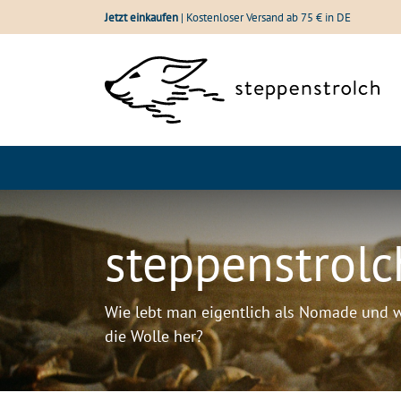
Zum Inhalt springen
Jetzt einkaufen
| Kostenloser Versand ab 75 € in DE
Shop
Wolle im Vergle
steppenstrolc
Wie lebt man eigentlich als Nomade und 
die Wolle her?