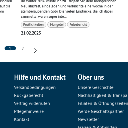
llsocken
Im Winter 2016 wurde ich zu Tsagaan Sar, dem mongolischen
auf die
Neujahrsfest, eingeladen und verbrachte eine Woche in der
rem
atemberaubenden Gobi. Die vielen Eindrücke, die ich dabei
sammelte, waren super inte...
Festlichkeiten
Mongolei
Reisebericht
21.02.2023
1
2
Hilfe und Kontakt
Über uns
Versandbedingungen
Unsere Geschichte
Rückgaberecht
Nachhaltigkeit & Transpa
Vertrag widerrufen
Filialen & Öffnungszeite
Pflegehinweise
Werde Geschäftspartner
Kontakt
Newsletter
Fragen & Antworten