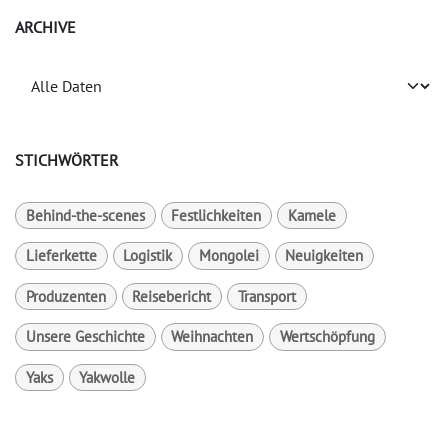
ARCHIVE
STICHWÖRTER
Behind-the-scenes
Festlichkeiten
Kamele
Lieferkette
Logistik
Mongolei
Neuigkeiten
Produzenten
Reisebericht
Transport
Unsere Geschichte
Weihnachten
Wertschöpfung
Yaks
Yakwolle