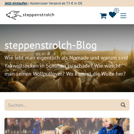
Zum Inhalt springen
Jetzt einkaufen
| Kostenloser Versand ab 75 € in DE
0
steppenstrolch-Blog
Wie lebt man eigentlich als Nomade und warum sind
Yakwollsocken in Schuhen zu schade? Wie wäscht
man seinen Wollpullover? Wo kommt die Wolle her?