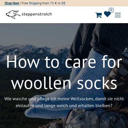
Skip to Content
Shop Now
| Free Shipping from 75 € in DE
0
How to care for
woollen socks​
Wie wasche und pflege ich meine Wollsocken, damit sie nicht
einlaufen und lange weich und erhalten bleiben?